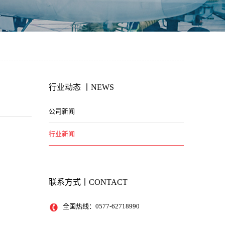
行业动态 丨NEWS
公司新闻
行业新闻
联系方式丨CONTACT
全国热线：0577-62718990