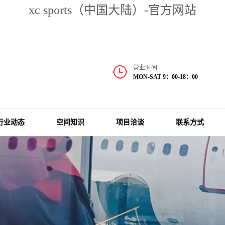
xc sports（中国大陆）-官方网站
场馆设计服务！
您好！欢迎访问 xc控股集团旗下 xc体育 官方网站，专注体育
营业时间
MON-SAT 9：00-18：00
行业动态
空间知识
项目洽谈
联系方式