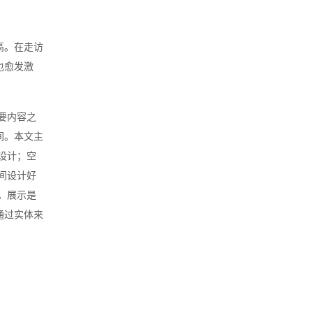
高。在走访
也愈发激
要内容之
间。本文主
设计；空
间设计好
。展示是
通过实体来