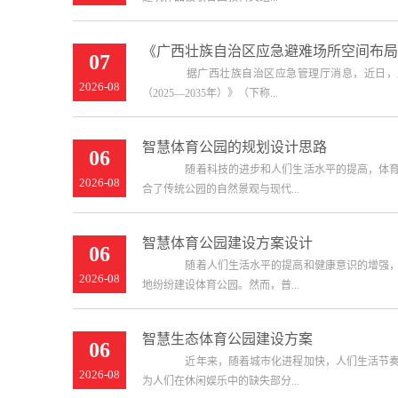
《广西壮族自治区应急避难场所空间布局方案
07
据广西壮族自治区应急管理厅消息，近日，广西
2026-08
（2025—2035年）》（下称...
智慧体育公园的规划设计思路
06
随着科技的进步和人们生活水平的提高，体育休闲
2026-08
合了传统公园的自然景观与现代...
智慧体育公园建设方案设计
06
随着人们生活水平的提高和健康意识的增强，体育
2026-08
地纷纷建设体育公园。然而，普...
智慧生态体育公园建设方案
06
近年来，随着城市化进程加快，人们生活节奏加快
2026-08
为人们在休闲娱乐中的缺失部分...